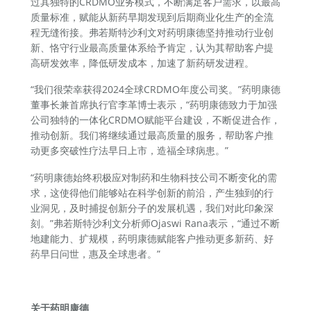
过其独特的CRDMO业务模式，不断满足客户需求，以最高
质量标准，赋能从新药早期发现到后期商业化生产的全流
程无缝衔接。弗若斯特沙利文对药明康德坚持推动行业创
新、恪守行业最高质量体系给予肯定，认为其帮助客户提
高研发效率，降低研发成本，加速了新药研发进程。
“我们很荣幸获得2024全球CRDMO年度公司奖。”药明康德
董事长兼首席执行官李革博士表示，“药明康德致力于加强
公司独特的一体化CRDMO赋能平台建设，不断促进合作，
推动创新。我们将继续通过最高质量的服务，帮助客户推
动更多突破性疗法早日上市，造福全球病患。”
“药明康德始终积极应对制药和生物科技公司不断变化的需
求，这使得他们能够站在科学创新的前沿，产生独到的行
业洞见，及时捕捉创新分子的发展机遇，我们对此印象深
刻。”弗若斯特沙利文分析师Ojaswi Rana表示，“通过不断
地建能力、扩规模，药明康德赋能客户推动更多新药、好
药早日问世，惠及全球患者。”
关于药明康德