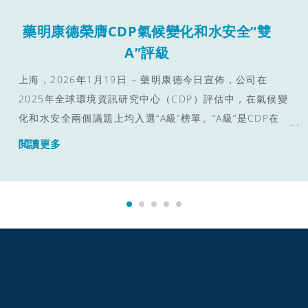
藥明康德榮膺CDP氣候變化和水安全“雙
A”評級
上海，2026年1月19日 – 藥明康德今日宣佈，公司在
2025年全球環境資訊研究中心（CDP）評估中，在氣候變
化和水安全兩個議題上均入選“A級”榜單。“A級”是CDP在
相關領域授予的最高等級，這一認可充分體現了藥明康德
閲讀更多
在氣候變化和水資源管理方面的突出表現和對可持續發展
的堅定承諾。