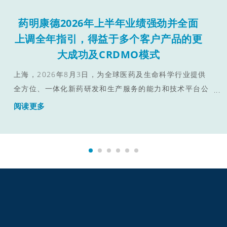
药明康德2026年上半年业绩强劲并全面
上调全年指引，得益于多个客户产品的更
大成功及CRDMO模式
上海，2026年8月3日，为全球医药及生命科学行业提供
全方位、一体化新药研发和生产服务的能力和技术平台公
司--药明康德（股份代码：603259.SH / 2359.HK）发布
阅读更多
2026年上半年业绩报告。得益于多个客户产品取得的更大
成功以及独特的一体化CRDMO平台，公司收入、利润及
现金流表现强劲，进而上调全年业绩指引。