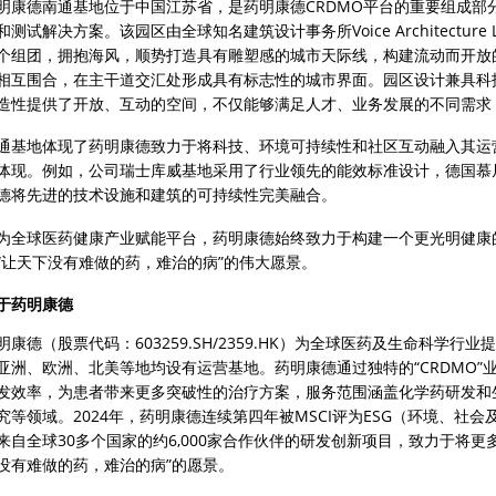
明康德南通基地位于中国江苏省，是药明康德CRDMO平台的重要组成部
和测试解决方案。该园区由全球知名建筑设计事务所Voice Architectur
个组团，拥抱海风，顺势打造具有雕塑感的城市天际线，构建流动而开放
相互围合，在主干道交汇处形成具有标志性的城市界面。园区设计兼具科
造性提供了开放、互动的空间，不仅能够满足人才、业务发展的不同需求
通基地体现了药明康德致力于将科技、环境可持续性和社区互动融入其运
体现。例如，公司瑞士库威基地采用了行业领先的能效标准设计，德国慕尼
德将先进的技术设施和建筑的可持续性完美融合。
为全球医药健康产业赋能平台，药明康德始终致力于构建一个更光明健康
“让天下没有难做的药，难治的病”的伟大愿景。
于药明康德
明康德（股票代码：603259.SH/2359.HK）为全球医药及生命科学
亚洲、欧洲、北美等地均设有运营基地。药明康德通过独特的“CRDMO
发效率，为患者带来更多突破性的治疗方案，服务范围涵盖化学药研发和
究等领域。2024年，药明康德连续第四年被MSCI评为ESG（环境、社
来自全球30多个国家的约6,000家合作伙伴的研发创新项目，致力于将
没有难做的药，难治的病”的愿景。