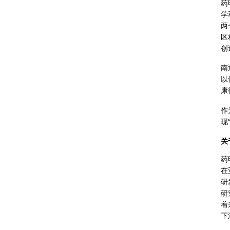
药
学
两
区
创
南
以
康
作
现
关
药
在
研
研
着
下