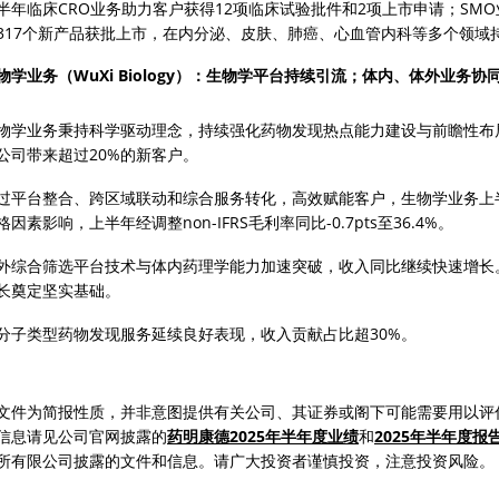
半年临床CRO业务助力客户获得12项临床试验批件和2项上市申请；SM
317个新产品获批上市，在内分泌、皮肤、肺癌、心血管内科等多个领域
物学业务（WuXi Biology）：生物学平台持续引流；体内、体外业务
物学业务秉持科学驱动理念，持续强化药物发现热点能力建设与前瞻性布局
公司带来超过20%的新客户。
过平台整合、跨区域联动和综合服务转化，高效赋能客户，生物学业务上半年
格因素影响，上半年经调整non-IFRS毛利率同比-0.7pts至36.4%。
外综合筛选平台技术与体内药理学能力加速突破，收入同比继续快速增长
长奠定坚实基础。
分子类型药物发现服务延续良好表现，收入贡献占比超30%。
文件为简报性质，并非意图提供有关公司、其证券或阁下可能需要用以评
信息请见公司官网披露的
药明康德2025年半年度业绩
和
2025年半年度报
所有限公司披露的文件和信息。请广大投资者谨慎投资，注意投资风险。