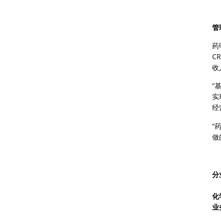
管
药
C
收
“
实
经
“
做
分
化
业