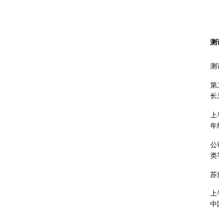
测
测
第
长
上
年
公
类
苏
上
中