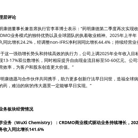
理层评论
明康德董事长兼首席执行官李革博士表示：“药明康德第二季度再次实现
RDMO业务模式的独特优势以及全球团队的执着敬业精神。2025年上半
入同比增长24.2%，经调整non-IFRS净利润同比增长44.4%；持续经
基于这一强劲增长势头和持续高效的执行力，公司上调2025年全年收入目标
现13-17%双位数增长，同时相应提升自由现金流目标至50-60亿元。
营效率，为客户和股东创造更大价值。” 
药明康德愿与合作伙伴共同携手，助力更多创新疗法早日问世，造福全球病
的药，难治的病’的伟大愿景一定能够早日实现。” 
业务板块经营情况
学业务（WuXi Chemistry）：CRDMO商业模式驱动业务持续增长，20
务收入同比增长141.6%