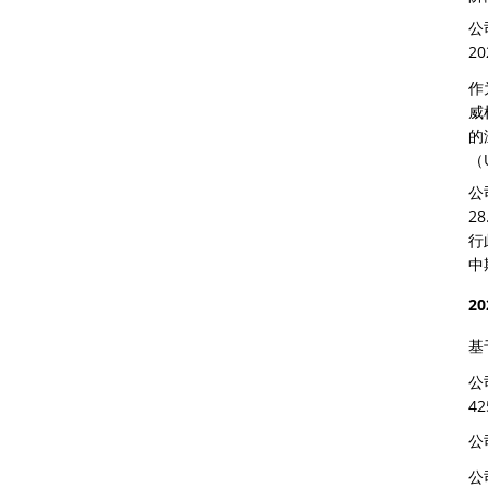
公
2
作
威
的
（
公
2
行
中
2
基
公
42
公
公