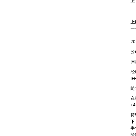
上
上
—
2
公
归
经
I
随
在
+4
持
下
半
阶