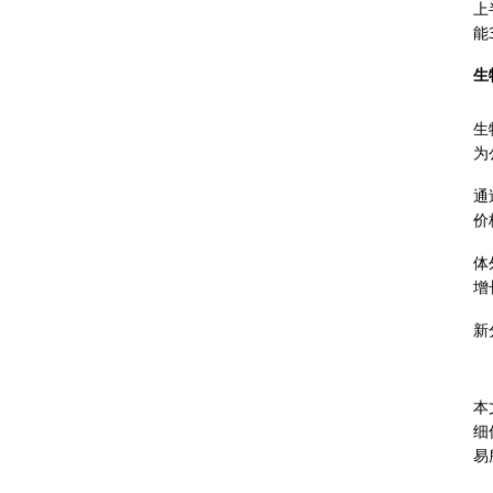
上
能
生
生
为
通
价
体
增
新
本
细
易