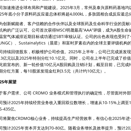
司加速推进全球布局和产能建设。2025年3月，常州及泰兴原料药基地均
025年底小分子原料药反应釜总体积将超4,000kL，多肽固相合成反应釜总体积
为创新赋能者、客户信赖的合作伙伴以及全球医药及生命科学行业的贡献
机构的广泛认可。公司首次获得MSCI明晟最高“AAA”评级，成为A股
温室气体减排近期目标成功通过SBTi审核认证。公司的出色表现也受到了包括
UNGC）、Sustainalytics（晨星）和富时罗素在内的全球主要评级机
司持续回馈股东，积极维护公司价值。2025年上半年，公司已完成派发现金
8.3亿元以及2025年特别分红10.1亿元。同时，公司在上半年已完成了
此前宣布的、新一轮价值10亿元A股回购及注销计划，截至目前，已完成
期分红方案，每10股派发现金红利3.5元（共计约10亿元）。
025年展望
于客户需求、公司 CRDMO 业务模式和管理执行的确定性，尽管面对外
司预计2025年持续经营业务收入重回双位数增长，增速从10-15%上调至13
5-435亿。
司将聚焦CRDMO核心业务，持续提高生产经营效率，有信心在2025年进一
司预计2025年资本开支达到70-80亿。随着业务增长及效率提升，预计202