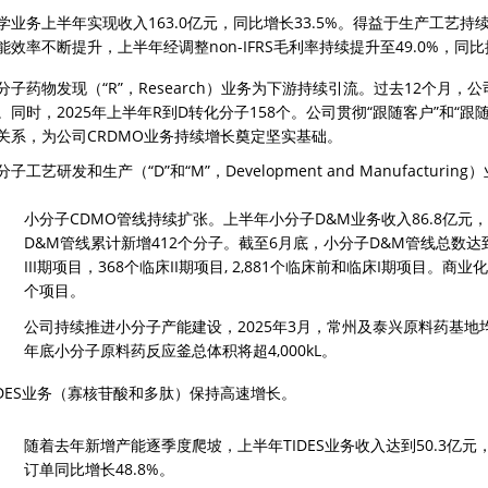
学业务上半年实现收入163.0亿元，同比增长33.5%。得益于生产工艺
能效率不断提升，上半年经调整non-IFRS毛利率持续提升至49.0%，同比提
分子药物发现（“R”，Research）业务为下游持续引流。过去12个月
。同时，2025年上半年R到D转化分子158个。公司贯彻“跟随客户”和“
关系，为公司CRDMO业务持续增长奠定坚实基础。
分子工艺研发和生产（“D”和“M”，Development and Manufactur
小分子CDMO管线持续扩张。上半年小分子D&M业务收入86.8亿元，同
D&M管线累计新增412个分子。截至6月底，小分子D&M管线总数达到3
III期项目，368个临床II期项目, 2,881个临床前和临床I期项目。商业
个项目。
公司持续推进小分子产能建设，2025年3月，常州及泰兴原料药基地均
年底小分子原料药反应釜总体积将超4,000kL。
IDES业务（寡核苷酸和多肽）保持高速增长。
随着去年新增产能逐季度爬坡，上半年TIDES业务收入达到50.3亿元，同
订单同比增长48.8%。