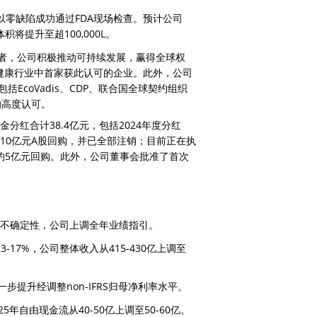
以零缺陷成功通过FDA现场检查。预计公司
将提升至超100,000L。
者，公司积极推动可持续发展，赢得全球权
生命健康行业中首家获此认可的企业。此外，公司
EcoVadis、CDP、联合国全球契约组织
构的高度认可。
分红合计38.4亿元，包括2024年度分红
价值10亿元A股回购，并已全部注销；目前正在执
约5亿元回购。此外，公司董事会批准了首次
部不确定性，公司上调全年业绩指引。
-17%，公司整体收入从415-430亿上调至
步提升经调整non-IFRS归母净利率水平。
5年自由现金流从40-50亿上调至50-60亿。