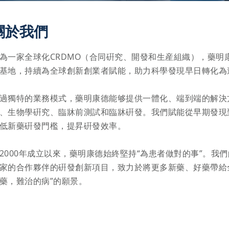
關於我們
為一家全球化CRDMO（合同硏究、開發和生産組織），藥明
基地，持續為全球創新創業者賦能，助力科學發現早日轉化為造
過獨特的業務模式，藥明康德能够提供一體化、端到端的解決
、生物學硏究、臨牀前測試和臨牀硏發。我們賦能從早期發現
低新藥硏發門檻，提昇硏發效率。

2000年成立以來，藥明康德始終堅持“為患者做對的事”。我
家的合作夥伴的硏發創新項目，致力於將更多新藥、好藥帶給
藥，難治的病”的願景。