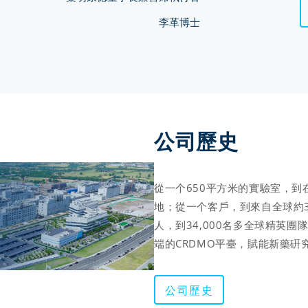
李革博士
公司歷史 
從一个650平方米的實驗室，
地；從一个客戶，到來自全球約
人，到34,000名多全球精英
端的CRDMO平臺，賦能新藥硏
公司歷史