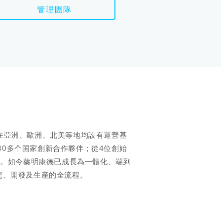
管理團隊
到在亞洲、歐洲、北美等地均設有運營基
30多个国家創新合作夥伴；從4位創始
團隊。如今藥明康德已成長為一體化、端到
究、開發及生産的全流程。