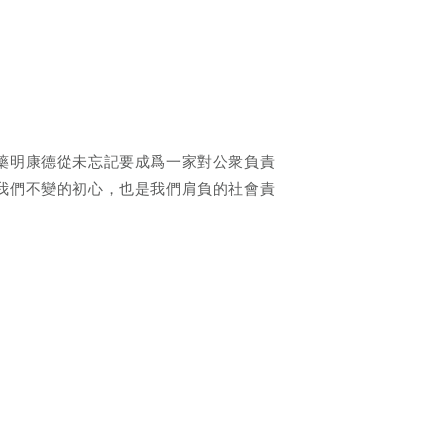
藥明康德從未忘記要成爲一家對公衆負責
我們不變的初心，也是我們肩負的社會責