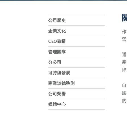
公司歷史
企業文化
作
營
CEO致辭
管理團隊
通
産
分公司
降
可持續發展
商業道德準則
自
國
公司榮譽
的
媒體中心