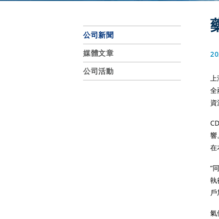
公司新聞
媒體文章
20
公司活動
上
全
資
C
響
在
“
執
戶
氣