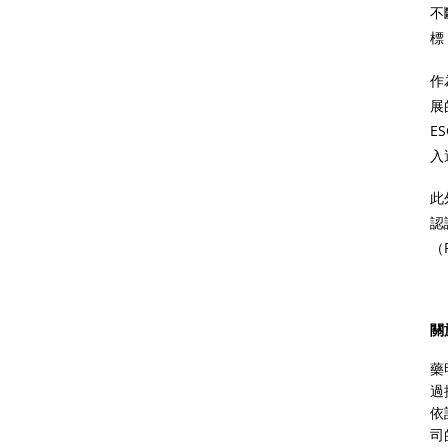
不
標
作
展
E
入
此
認
（
關
藥
過
依
司