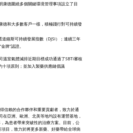
明康德圍繞多個關鍵環境管理事項設立了目
康德和大多數客戶一樣，積極踐行對可持續發
選道鐘斯可持續發展指數（DJSI）；連續三年
“金牌”認證。
溫室氣體減排近期目標成功通過了SBTi審核
約十項原則；並加入製藥供應鏈倡議
行業值得信賴的合作夥伴和重要貢獻者，致力於通
司在亞洲、歐洲、北美等地均設有運營基地，
效率，為患者帶來突破性的治療方案。目前，公
創新項目，致力於將更多新藥、好藥帶給全球病