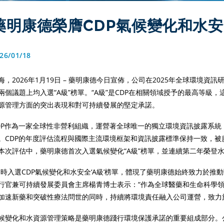
藥明康德榮膺CDP氣候變化和水安
26/01/18
海，2026年1月19日 – 藥明康德今日宣佈，公司在2025年全球環境資
兩個議題上均入選“A級”榜單。“A級”是CDP在相關領域授予的最高等級
源管理方面的突出表現和對可持續發展的堅定承諾。
DP作為一家全球性非營利組織，運營著全球唯一的獨立環境資訊披露系
。CDP的年度評估流程與國際主流環境框架和資訊披露標準保持一致，
本次評估中，藥明康德首次入選氣候變化“A級”榜單，並連續第二年榮登水
同時入選CDP氣候變化和水安全‘A級’榜單，體現了藥明康德始終致力於推
行官兼可持續發展委員會主席楊青博士表示：“作為全球醫藥和生命科學
加速新藥和突破性療法問世的同時，持續將環境責任融入公司運營，致力
候變化和水資源管理策略是藥明康德踐行環境保護承諾的重要組成部分。