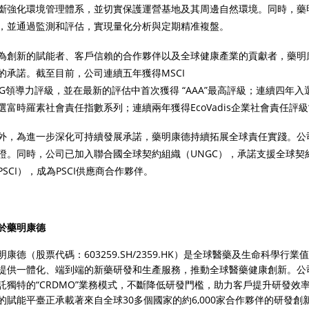
斷強化環境管理體系，並切實保護運營基地及其周邊自然環境。同時，藥
，並通過監測和評估，實現量化分析與定期精准複盤。
為創新的賦能者、客戶信賴的合作夥伴以及全球健康產業的貢獻者，藥明
的承諾。截至目前，公司連續五年獲得MSCI

SG領導力評級，並在最新的評估中首次獲得 “AAA”最高評級；連續四年入
選富時羅素社會責任指數系列；連續兩年獲得EcoVadis企業社會責任評級
外，為進一步深化可持續發展承諾，藥明康德持續拓展全球責任實踐。公司
證。同時，公司已加入聯合國全球契約組織（UNGC），承諾支援全球契
PSCI），成為PSCI供應商合作夥伴。
於藥明康德
明康德（股票代碼：603259.SH/2359.HK）是全球醫藥及生命科學
提供一體化、端到端的新藥研發和生產服務，推動全球醫藥健康創新。公
託獨特的“CRDMO”業務模式，不斷降低研發門檻，助力客戶提升研發
的賦能平臺正承載著來自全球30多個國家的約6,000家合作夥伴的研發