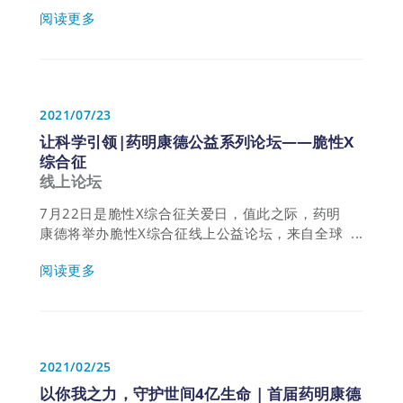
杜氏肌营养不良症主题专场，汇聚全球患者组织、
阅读更多
产业先锋、知名学者和医疗专家的声音，以科学的
力量、平台的力量、合作的力量，共同探寻这一疾
病的前沿疗法。
2021/07/23
让科学引领|药明康德公益系列论坛——脆性X
综合征
线上论坛
7月22日是脆性X综合征关爱日，值此之际，药明
康德将举办脆性X综合征线上公益论坛，来自全球
十余个国家的脆性X综合征患者组织、产业界新药
阅读更多
先锋，以及学术界知名学者和医疗专家等近30位
重磅嘉宾将联袂出席，从不同角度出发，分享真知
灼见。
2021/02/25
以你我之力，守护世间4亿生命 | 首届药明康德