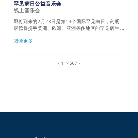
罕见病日公益音乐会
线上音乐会
即将到来的2月28日是第14个国际罕见病日，药明
康德将携手美洲、欧洲、亚洲等多地区的罕见病生
态圈的伙伴们，共同发起一场别开生面的纪念活
阅读更多
动。以冲破屏障的音乐串联不同地域、不同文化、
不同语言的人们，传递“罕见亦众多，罕见亦强
大，罕见亦骄傲”的正能量。
...
1
4
5
6
7