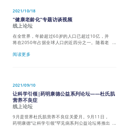
2021/10/18
"健康老龄化"专题访谈视频
线上论坛
在全世界，年龄超过60岁的人口已超过10亿，并
将在2050年占据全球人口的近四分之一。随着老
龄化的加速发展，神经退行性疾病、高血压、糖尿
阅读更多
病、肿瘤等疾病的患病人数会进一步增加，由此带
来的负担和挑战将成为全球生物医药产业界共同的
关注焦点。 在“健康老龄化”专题中，药明康德内容
团队将对话全球最具影响力的老龄问题专家，从科
学、医学、公共卫生、经济、社会等不同角度，向
2021/09/10
读者们呈现意见领袖的思考。
让科学引领|药明康德公益系列论坛——杜氏肌
营养不良症
线上论坛
9月是世界杜氏肌营养不良症关爱月。9月11日，
药明康德“让科学引领”罕见病系列公益论坛将推出