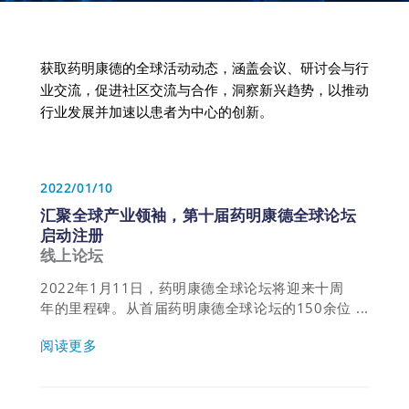
获取药明康德的全球活动动态，涵盖会议、研讨会与行
业交流，促进社区交流与合作，洞察新兴趋势，以推动
行业发展并加速以患者为中心的创新。
2022/01/10
汇聚全球产业领袖，第十届药明康德全球论坛
启动注册
线上论坛
2022年1月11日，药明康德全球论坛将迎来十周
年的里程碑。从首届药明康德全球论坛的150余位
参会者起步，到2021年与会的6000多位产业资深
阅读更多
人士，药明康德全球论坛已快速成长为每年伊始引
领产业风向的盛会，也成为生物医药产业蓬勃发展
的一个缩影。能够见证这黄金十年，并成为其中的
有机组成部分，我们深感荣幸和自豪。