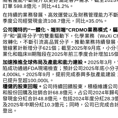
隨著產能不斷提升以更好滿足客戶需求，截至
2025
訂單
598.8
億元，同比
+41.2%
。
在持續的業務發展、高效運營以及財務管理能力不
季度公司經營現金流
108.7
億元，同比
+35.0%
。
公司獨特的“一體化、端到端”
CRDMO
業務模式，驅
子”和“贏得分子”的雙重驅動下，化學業務（
WuXi Ch
效轉化，不斷引流高品質分子，推動業務持續發展
管線累計新增分子
621
個；截至
2025
年
9
月底，小分
業化和臨床
III
期階段在
2025
年前三季度合計增加
15
加速推進全球佈局及產能和能力建設。
2025
年
3
月，
陷成功通過
FDA
現場檢查；預計公司
2025
年底小分
4,000kL
。
2025
年
9
月，提前完成泰興多肽產能建設
已提升至超
100,000L
。
穩健的股東回報。
公司持續回饋股東，積極維護公司
和股份回購及註銷合計
68.8
億元，占公司
2024
年歸
發現金分紅合計
48.8
億元，包括
2024
年度分紅
28.3
及
2025
年中期分紅
10.3
億元；同時，公司已完成合
登出。