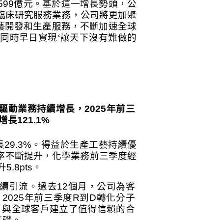
599
億元。基於這一增長勢頭，公
臨床研究服務業務，公司將更加聚
藝開發和生產服務，不斷加速全球
同時早日實現‘讓天下沒有難做的
驅動業務持續增長，
2025
年前三
增長
121.1%
長
29.3%
。得益於生產工藝持續優
率不斷提升，化學業務前三季度經
升
5.8pts
。
續引流。過去
12
個月，公司為客
，
2025
年前三季度
R
到
D
轉化分子
略，與全球客戶建立了值得信賴的合