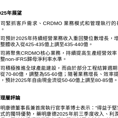
025
年展望
公司緊抓客戶需求、
CRDMO 
業務模式和管理執行的
引。
公司預計
2025
年持續經營業務收入重回雙位數增長，
司整體收入從
425-435
億上調至
435-440
億。
公司將聚焦
CRDMO
核心業務，持續提高生產經營效率
調整
non-IFRS
歸母淨利率水準。
公司積極推進全球產能建設，而由於部分工程結算週期
支從
70-80
億，調整為
55-60
億；隨著業務增長、效率
異，預計
2025
年自由現金流從
50-60
億上調至
80-85
億
管理層評論
藥明康德董事長兼首席執行官李革博士表示：
“
得益于堅
模式的獨特優勢，藥明康德
2025
年前三季度收入、利