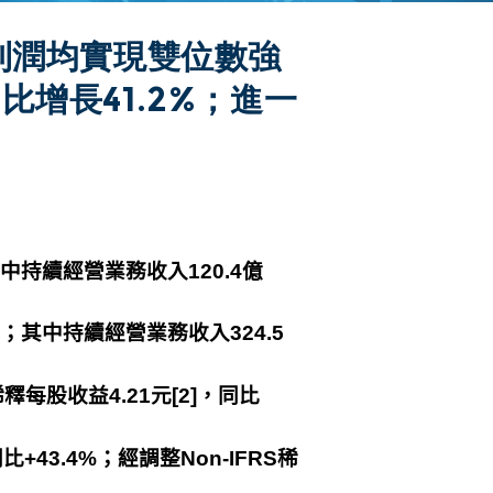
利潤均實現雙位數強
增長41.2%；進一
中持續經營業務收入
120.4
億
；其中持續經營業務收入
324.5
稀釋每股收益
4.21
元
[2]
，同比
同比
+43.4%
；經調整
Non-IFRS
稀