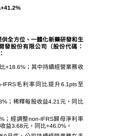
比
+41.2%
提供全方位、一體化新藥研發和生
開發股份有限公司（股份代碼：
：
比
+18.6%
；其中持續經營業務收
n-IFRS
毛利率同比提升
6.1pts
至
.8%
；稀釋每股收益
4.21
元，同比
4%
；經調整
non-IFRS
歸母淨利率
收益
3.68
元，同比
+46.0%
。