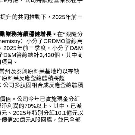
年
9
月底，公司持續經營業務在手
斷提升的共同推動下，
2025
年前三
動業務持續穩健增長。
在“跟隨分
emistry
）小分子
CRDMO
管線高
。
2025
年前三季度，小分子
D&M
子
D&M
管線總計
3,430
個，其中商
個項目。
常州及泰興原料藥基地均以零缺
子原料藥反應釜總體積將超
；公司多肽固相合成反應釜總體積
價值。公司今年已實施現金分紅
母淨利潤的
70%
以上。其中，已派
億元、
2025
年特別分紅
10.1
億元以
計價值
20
億元
A
股回購，並已全部