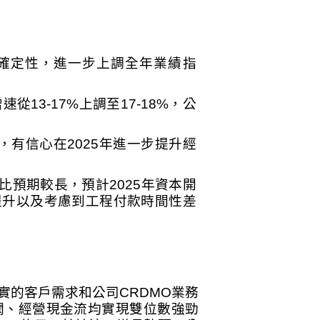
確定性，進一步上調全年業績指
增速從
13-17%
上調至
17-18%
，公
，有信心在
2025
年進一步提升經
比預期較長，預計
2025
年資本開
提升以及考慮到工程付款時間性差
。
實的客戶需求和公司
CRDMO
業務
潤、經營現金流均實現雙位數強勁