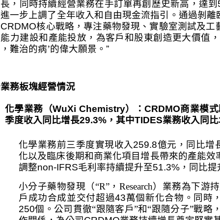
增長，同時持續經營業務在手訂單再創歷史新高，達到
司進一步上調了全年收入和自由現金流指引。通過剝離
焦
CRDMO
核心戰略，專注藥物發現、實驗室測試及工
化能力建設和產能投放，為客戶和股東創造更大價值，
，難治的病’的偉大願景。
”
分業務板塊經營情況
化學業務（
WuXi Chemistry
）：
CRDMO
商業模式
季度收入同比增長
29.3%
，其中
TIDES
業務收入同比
化學業務前三季度實現收入
259.8
億元，同比增
化以及臨床後期和商業化項目增長帶來的產能效
調整
non-IFRS
毛利率持續提升至
51.3%
，同比提
小分子藥物發現（
“R
”，
Research
）業務為下游持
戶成功合成並交付超過
43
萬個新化合物。同時
250
個。公司貫徹“跟隨客戶”和“跟隨分子”戰