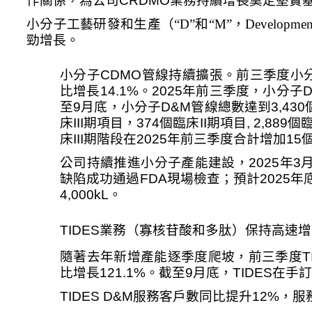
作關係，為公司
CRDMO
業務持續增長奠定堅實
小分子工藝研發和生產（“
D
”和“
M
”，
Developmen
勁增長。
小分子
CDMO
管線持續擴張。前三季度小
比增長
14.1%
。
2025
年前三季度，小分子
至
9
月底，小分子
D&M
管線總數達到
3,430
床
III
期項目，
374
個臨床
II
期項目
, 2,889
個
床
III
期階段在
2025
年前三季度合計增加
15
公司持續推進小分子產能建設，
2025
年
3
缺陷成功通過
FDA
現場檢查；預計
2025
年
4,000kL
。
TIDES
業務（寡核苷酸和多肽）保持高速增
隨著去年新增產能逐季度爬坡，前三季度
T
比增長
121.1%
。截至
9
月底，
TIDES
在手訂
TIDES D&M
服務客戶數同比提升
12%
，服