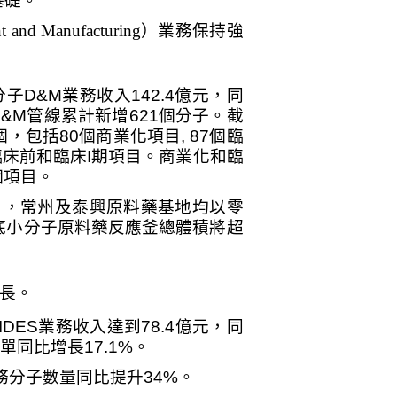
基礎。
t and Manufacturing
）業務保持強
分子
D&M
業務收入
142.4
億元，同
D&M
管線累計新增
621
個分子。截
個，包括
80
個商業化項目
, 87
個臨
臨床前和臨床
I
期項目。商業化和臨
個項目。
月，常州及泰興原料藥基地均以零
底小分子原料藥反應釜總體積將超
長。
IDES
業務收入達到
78.4
億元，同
單同比增長
17.1%
。
務分子數量同比提升
34%
。