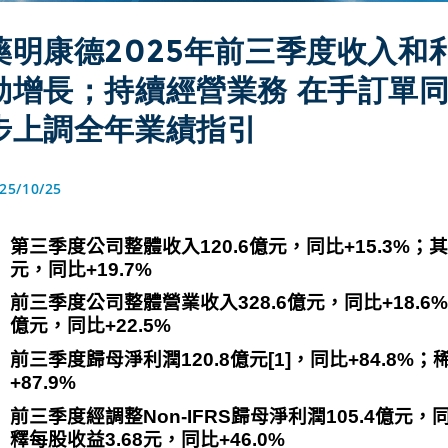
藥明康德2025年前三季度收入和
勁增長；持續經營業務 在手訂單同比
步上調全年業績指引
25/10/25
第三季度公司整體收入
120.6
億元，同比
+15.3%
；其
元，同比
+19.7%
前三季度公司整體營業收入
328.6
億元，同比
+18.6%
億元，同比
+22.5%
前三季度歸母淨利潤
120.8
億元
[1]
，同比
+84.8%
；
+87.9%
前三季度經調整
Non-IFRS
歸母淨利潤
105.4
億元，
釋每股收益
3.68
元，同比
+46.0%