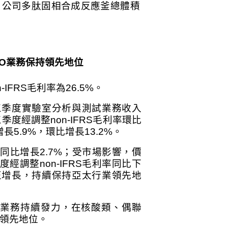
；公司多肽固相合成反應釜總體積
O
業務保持領先地位
n-IFRS
毛利率為
26.5%
。
三季度實驗室分析與測試業務收入
三季度經調整
non-IFRS
毛利率環比
增長
5.9%
，環比增長
13.2%
。
同比增長
2.7%
；受市場影響，價
度經調整
non-IFRS
毛利率同比下
正增長，持續保持亞太行業領先地
業務持續發力，在核酸類、偶聯
領先地位。