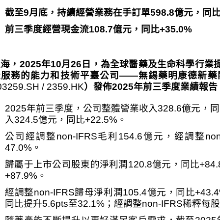
截至
9
月底，持續經營業務在手訂單
598.8
億元，同
前三季度經營現金流
108.7
億元，同比
+35.0%
上海，
2025
年
10
月
26
日，為全球醫藥及生命科學行業
產服務的能力和技術平臺公司
——
無錫藥明康德新藥
03259.SH / 2359.HK
）發佈
2025
年前三季度業績報告
2025
年前三季度，公司整體營業收入
328.6
億元，同
入
324.5
億元，同比
+22.5%
。
公司經調整
non-IFRS
毛利
154.6
億元，經調整
no
47.0%
。
歸屬于上市公司股東的淨利潤
120.8
億元，同比
+84
+87.9%
。
經調整
non-IFRS
歸母淨利潤
105.4
億元，同比
+43.
同比提升
5.6pts
至
32.1%
；經調整
non-IFRS
稀釋每股