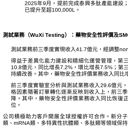
2025
年
9
月，提前完成泰興多肽產能建設
已提升至超
100,000L
。
測試業務（
WuXi Testing
）：藥物安全性評價及
SM
測試業務前三季度實現收入
41.7
億元，經調整
no
得益于差異化能力建設和精細化運營管理，第
10.8
億元，同比增長
7.2%
，環比增長
7.5%
；第
持續改善。其中，藥物安全性評價業務收入同比
前三季度實驗室分析與測試業務收入
29.6
億元，
格因素隨著訂單轉化逐漸反映到收入上，前三季
降。其中，藥物安全性評價業務收入同比恢復
位。
公司積極助力客戶開展全球授權許可合作。新分子
類、
mRNA
類、多特異性抗體類、多肽類等領域保持